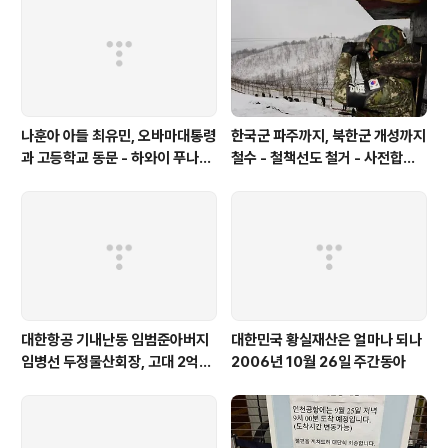
나훈아 아들 최유민, 오바마대통령
한국군 파주까지, 북한군 개성까지
과 고등학교 동문 - 하와이 푸나호
철수 - 철책선도 철거 - 사전합의
우사립학교 동문
설 주요내용
대한항공 기내난동 임범준아버지
대한민국 황실재산은 얼마나 되나
임병선 두정물산회장, 고대 2억기
2006년 10월 26일 주간동아
탁