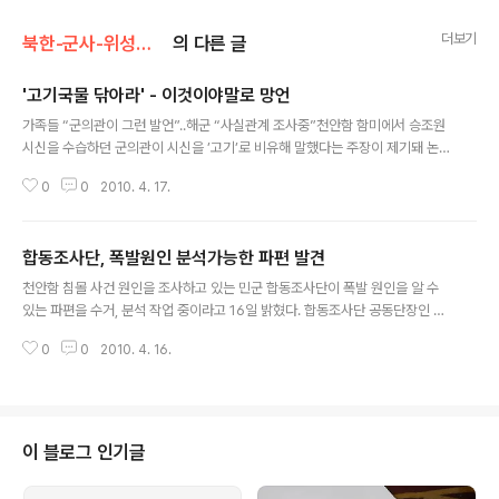
더보기
북한-군사-위성사진/군사
의 다른 글
'고기국물 닦아라' - 이것이야말로 망언
글 내용
가족들 “군의관이 그런 발언”..해군 “사실관계 조사중”천안함 함미에서 승조원
시신을 수습하던 군의관이 시신을 ’고기’로 비유해 말했다는 주장이 제기돼 논
란을 빚고 있다. 16일 실종자 가족협의회 등에 따르면 이정국 대표 등 협의회 대
0
0
2010. 4. 17.
표단은 평택 해군2함대사령부에서 시신 안치를 담당하는 해군본부 김진형 준장
에게 “언제부터 우리 실종자들이 고깃덩어리가 됐느냐”며 항의했다. 원본출처
조선일보 http://news.chosun.com/site/data/html_dir/2010/04/16/2
합동조사단, 폭발원인 분석가능한 파편 발견
010041601923.html?Dep1=news&Dep2=headline1&Dep3=h1_01
글 내용
_rel01 연합뉴스 이 대표는 “독도함 군의관이 어제 시신 수습 과정에서 ’야, 고
천안함 침몰 사건 원인을 조사하고 있는 민군 합동조사단이 폭발 원인을 알 수
기에서 떨어진 국물 다 닦아’라고 했다더라”며..
있는 파편을 수거, 분석 작업 중이라고 16일 밝혔다. 합동조사단 공동단장인 박
정이 합참 전력발전본부장은 이날 국방부에서 열린 브리핑에서 “직접적인 원인
0
0
2010. 4. 16.
을 분석할 수 있는 파편 일부를 발견했고, 어제(15일) 현장감식을 하면서 다수
를 채취해 현재 분석작업 중”이라고 밝혔다. 박 중장은 “현재 사건이 일어난 원
점에서부터 무인잠수정과 소나(음탐기) 등을 이용해 정밀탐색하고 해저의 흙을
포함한 여러 물질까지 채취할 정도의 세심한 계획과 배려로 증거물 확보에 주력
하고 있다”고 밝혔다. 이날 민군 합동조사단은 천안함 침몰 원인에 대해, 외부폭
이 블로그 인기글
발에 의해 절단돼 침몰했을 가능성이 가장 높다고 공식 확인했다. 합동조사단의
윤덕용 공동단장은 1..