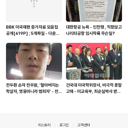
BBK 미국재판 증거자료 모음집
대한항공 뉴욕 - 인천행 , 직항않고
공개[619P] ; 5개파일 - 다운로
나리타공항 임시착륙 무슨일?
드가능
전두환 손자 전우원, '할아버지는
건국대 미국학위장사, 비극적 종말
학살자, 영웅아니라 범죄자' - 전재
고해 - 미교육부, 최순실박사 받은
용박상아아들 전우원
PSU 인증취소
의안내
티스토리
로그인
고객센터