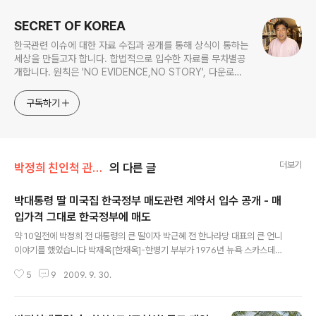
SECRET OF KOREA
한국관련 이슈에 대한 자료 수집과 공개를 통해 상식이 통하는
세상을 만들고자 합니다. 합법적으로 입수한 자료를 무차별공
개합니다. 원칙은 'NO EVIDENCE,NO STORY', 다운로드
www.docstoc.com/profile/cyan67 , 이메일
jesim56@gmail.com, 안보일때는 구글리더나 RSS로!!
구독하기
더보기
박정희 친인척 관련서류
의 다른 글
박대통령 딸 미국집 한국정부 매도관련 계약서 입수 공개 - 매
입가격 그대로 한국정부에 매도
글 내용
약 10일전에 박정희 전 대통령의 큰 딸이자 박근혜 전 한나라당 대표의 큰 언니
이야기를 했었습니다 박재옥[한재옥]-한병기 부부가 1976년 뉴욕 스카스데일
에 집을 샀고 이 집을 1년도 채 안돼 한국정부에 팔았다는 내용이었습니다 당시
5
9
2009. 9. 30.
제가 계약서를 카운티 정부에 우편주문한 상태여서 소유권 변동내역만 설명하
고 구체적인 가격등을 제시하지 못했었습니다 2012/09/17 - [대통령 후보] -
[박정희X파일]'4대의혹' 재판도 사전조작- 박정희 승인하에 김형욱-길재호가