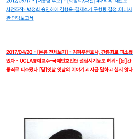
2012/09/17 - [대통령 후보] - [박정희X파일]'4대의혹' 재판도
사전조작- 박정희 승인하에 김형욱-길재호가 구형량 결정 :미대사
관 면담보고서
2017/04/20 - [분류 전체보기] - 김평우변호사, 간통죄로 피소됐
었다 - UCLA명예교수-국제번호인단 설립시기등도 허위- [문]간
통죄로 피소됐나 [답]옛날 옛날의 이야기고 지금 말하고 싶지 않다