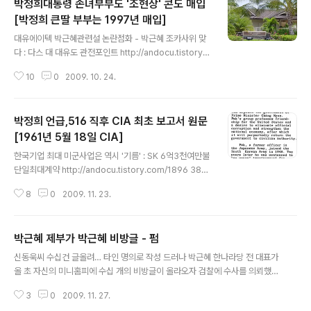
박정희대통령 손녀부부도 '조현상' 콘도 매입
구형량 결정 :미대사관 면담보고서2012/10/07 - [대통령 후보] - [미의회가
밝힌 박정희정권 스위스계좌 2]걸프사,박정희방미자금 20만달러 스위스비밀
[박정희 큰딸 부부는 1997년 매입]
글 내용
계좌에 입금-UBS계좌번호는 626,965.60D: 스위스UBS입금전표,걸프사진
대유에이텍 박근혜관련설 논란점화 - 박근혜 조카사위 맞
술서등 ..
다 : 다스 대 대유도 관전포인트 http://andocu.tistory.c
om/3420 2012/10/07 - [대통령 후보] - [미의회가 밝
10
0
2009. 10. 24.
힌 박정희정권 스위스계좌 2]걸프사,박정희방미자금 20
만달러 스위스비밀계좌에 입금-UBS계좌번호는 626,96
5.60D: 스위스UBS입금전표,걸프사진술서등 첨부 201
박정희 언급,516 직후 CIA 최초 보고서 원문
2/10/06 - [대통령 후보] - 이정현, 우리는 [박근혜의 대
변인이지] 박정희의 대변인이 아니다 : 분명한 선긋기? 20
[1961년 5월 18일 CIA]
글 내용
12/10/03 - [대통령 후보] - [미의회가 밝힌 박정희정권
한국기업 최대 미군사업은 역시 '기름' : SK 6억3천여만불
스위스계좌 1]'박정희자금 이후락이 스위스계좌에 예치-
단일최대계약 http://andocu.tistory.com/1896 38°5
김성곤이 육영수에게 돈 상납' : 이게 프레이저보고서 원문
9'02.22" N 125°42'37.11"E 구글어스 사진 http://and
2012/09/16 - [대통령 후보] -..
8
0
2009. 11. 23.
ocu.tistory.com/1919 플레인맨작성 북한군사기지지도
다운로드받기 http://andocu.tistory.com/1452 북한
군사정보 내손안에 있다 : 아마추어[?] 리서처 플레인맨 ,
박근혜 제부가 박근혜 비방글 - 펌
민감한 군사정보 속속들이 공개 http://andocu.tistory.c
글 내용
om/1451 북한 공군기지 [정밀 좌표] 위성으로 들여다보
신동욱씨 수십건 글올려… 타인 명의로 작성 드러나 박근혜 한나라당 전 대표가
니 http://andocu.tistory.com/1382 북한 남포 비파곶
올 초 자신의 미니홈피에 수십 개의 비방글이 올라오자 검찰에 수사를 의뢰했는
잠수함기지 위성사진 http://andocu.tistory.com/140
데, 비방글을 주도한 사람은 다름 아닌 박 전 대표 동생 근령(55·전 육영재단 이
4 북한 해군 호버..
3
0
2009. 11. 27.
사장)씨의 남편인 신동욱(41·전 백석문화대 교수)씨인 것으로 조사됐다. 26일