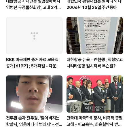
대한항공 기내난동 임범준아버지
대한민국 황실재산은 얼마나 되나
임병선 두정물산회장, 고대 2억기
2006년 10월 26일 주간동아
탁
BBK 미국재판 증거자료 모음집
대한항공 뉴욕 - 인천행 , 직항않고
공개[619P] ; 5개파일 - 다운로
나리타공항 임시착륙 무슨일?
드가능
전두환 손자 전우원, '할아버지는
건국대 미국학위장사, 비극적 종말
학살자, 영웅아니라 범죄자' - 전재
고해 - 미교육부, 최순실박사 받은